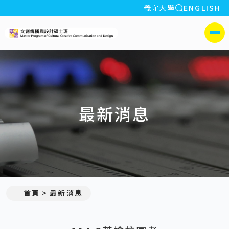
全站搜索
義守大學
ENGLISH
:::
義守大學文創傳播與設計碩士
側選單
最新消息
:::
首頁
最新消息