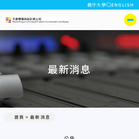
全站搜索
義守大學
ENGLISH
:::
義守大學文創傳播與設計碩士
側選單
最新消息
:::
首頁
最新消息
公告