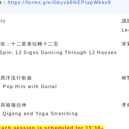
k
：
https://forms.gle/
Gbyvb6NEPtapWbko9
pic
講
Le
風吹：十二星座玩轉十二宮
宋
Spin: 12 Signs Dancing Through 12 Houses
的西洋流行歌曲
林
 Pop Hits with Guitar
功與瑜珈拉伸
李
 Qigong and Yoga Stretching
Each session is scheduled for 13:30
–