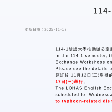
11
更新日期：
2025-11-17
114-1
雙語大學推動辦公室
In the 114-1 semester, 
Exchange Workshops on
Please see the details b
原訂於
11
月
12
日
(
三
)
舉辦
17
日
(
三
)
舉行
。
The LOHAS English Ex
scheduled for Wednesd
to typhoon-related dis