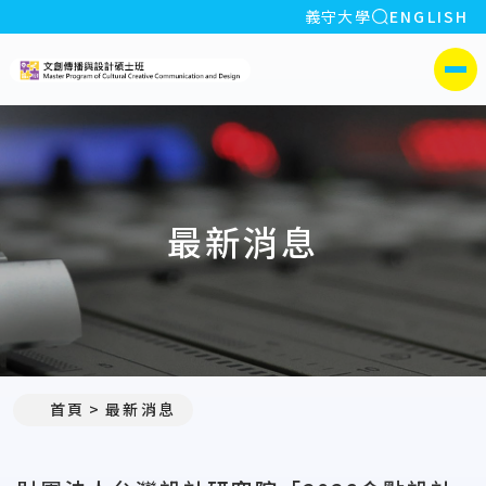
全站搜索
義守大學
ENGLISH
:::
義守大學文創傳播與設計碩士
側選單
最新消息
:::
首頁
最新消息