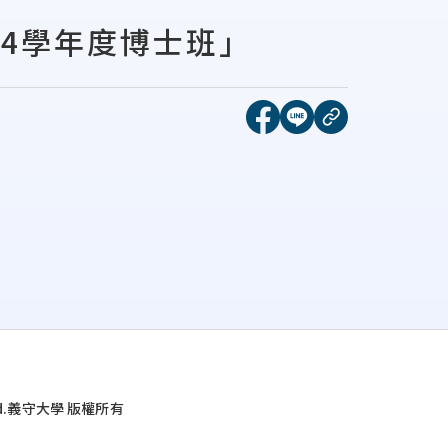
4學年度博士班」
[另開新視窗]分享到face
[另開新視窗]分享到l
複製連結
d.
義守大學 版權所有